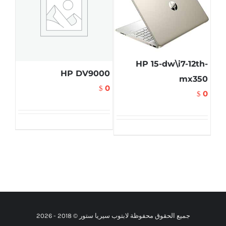
HP 15-dw\i7-12th-
HP DV9000
mx350
0
$
0
$
جميع الحقوق محفوظة لابتوب سيريا ستور © 2018 -
2026