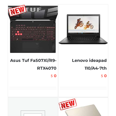
Asus Tuf Fa507Xl/R9-
Lenovo ideapad
RTX4070
110/A4-7th
0
0
$
$