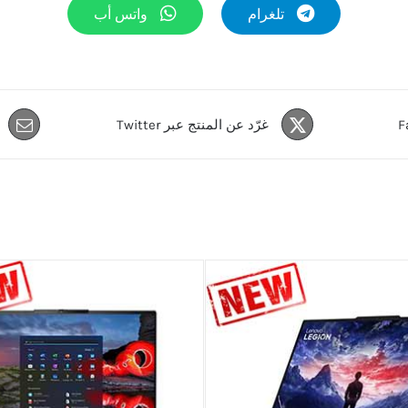
تلغرام
واتس أب
غرّد عن المنتج عبر Twitter