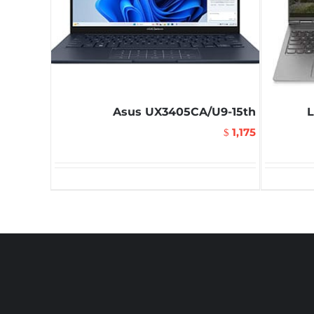
Asus UX3405CA/U9-15th
L
1,175
$