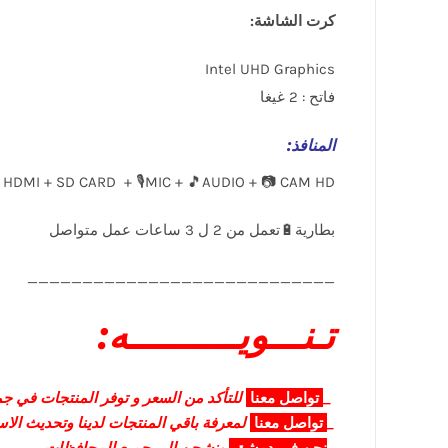
كرت الشاشة:
Intel UHD Graphics
فاتح : 2 غيغا
المنافذ
:
 HDMI + SD CARD + 🎙️MIC + 🎵AUDIO + 📷 CAM HD
____________________________
تـنـــويــــــــــه:
_
تواصل
معنا
للتأكد من السعر و توفر المنتجات في جمي
_
تواصل
معنا
لمعرفة باقي المنتجات لدينا وتحديث الا
_
نحن في دمشق
ونشحن الى جميع المحافظات