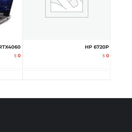
-RTX4060
HP 6720P
0
0
$
$