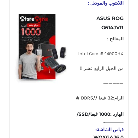
اللابتوب والموديل :
ASUS ROG
G614JVR
المعالج :
Intel Core i9-14900HX
من الجيل الرابع عشر ‼
—————-
الرام:32 غيغا //DDR5 🔥
الهارد :1000 غيغا/SSD/
————-
قياس الشاشة:
16.0 WQXGA