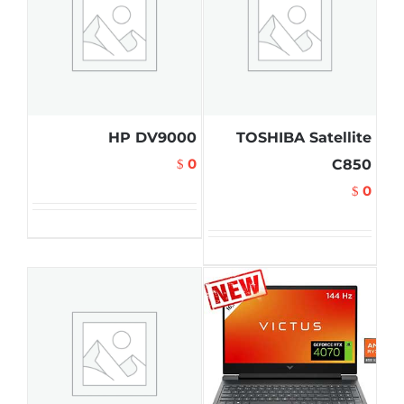
HP DV9000
TOSHIBA Satellite
0
C850
$
0
$