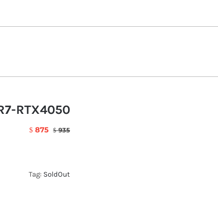
/R7-RTX4050
875
$
935
$
Tag:
SoldOut