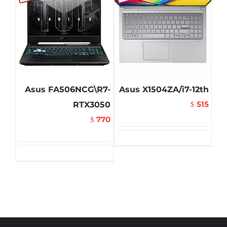
Asus FA506NCG\R7-
Asus X1504ZA/i7-12th
515
RTX3050
$
770
$