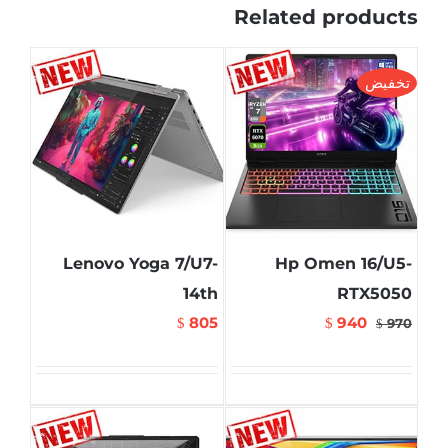
Related products
تخفيض
Lenovo Yoga 7/U7-
Hp Omen 16/U5-
14th
RTX5050
805
940
$
$
970
$