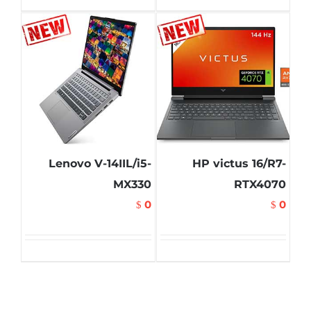
Lenovo V-14IIL/i5-
HP victus 16/R7-
MX330
RTX4070
0
0
$
$