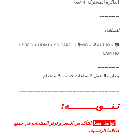
الذاكرة المشتركة: 4 غيغا
—————-
المنافذ
:
USB3.0 + HDMI + SD CARD + 🎙️MIC + 🎵AUDIO + 📷
CAM HD
____________________________
تـنـــويــــــــــه:
_
تواصل
معنا
للتأكد من السعر و توفر المنتجات في جميع
صالاتنا الرسمية.