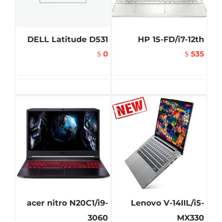
DELL Latitude D531
HP 15-FD/i7-12th
0
535
$
$
acer nitro N20C1/i9-
Lenovo V-14IIL/i5-
3060
MX330