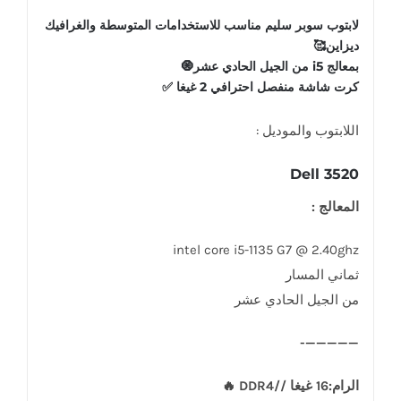
لابتوب سوبر سليم مناسب للاستخدامات المتوسطة والغرافيك
ديزاين🥰
بمعالج i5 من الجيل الحادي عشر🧿
كرت شاشة منفصل احترافي 2 غيغا ✅️
اللابتوب والموديل :
Dell 3520
المعالج :
intel core i5-1135 G7 @ 2.40ghz
ثماني المسار
من الجيل الحادي عشر
—————-
الرام:16 غيغا //DDR4 🔥