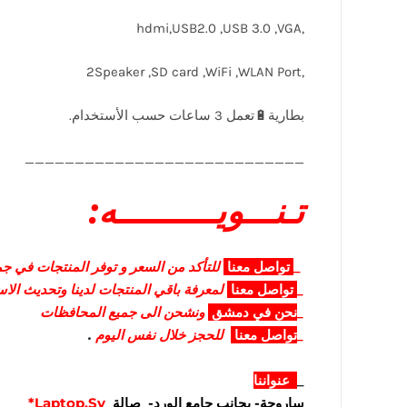
,hdmi,USB2.0 ,USB 3.0 ,VGA
,2Speaker ,SD card ,WiFi ,WLAN Port
____________________________
تـنـــويــــــــــه:
_
تواصل
معنا
للتأكد من السعر و توفر المنتجات في جمي
_
تواصل
معنا
لمعرفة باقي المنتجات لدينا وتحديث الا
_
نحن في دمشق
ونشحن الى جميع المحافظات
_
تواصل معنا
للحجز خلال نفس اليوم
.
_
عنواننا
ساروجة- بجانب جامع الورد- صالة
Laptop.Sy*