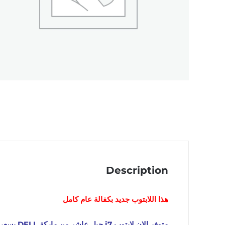
Description
هذا اللابتوب
جديد
بكفالة عام كامل
متوفر الان لابتوب i7 جيل عاشر من ماركة DELL بسعر أقتصادي