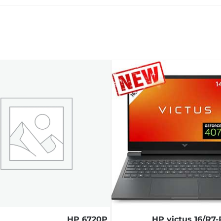
HP 6720P
HP victus 16/R7