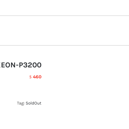
XEON-P3200
460
$
Tag:
SoldOut