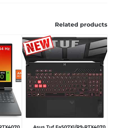
Related products
-RTX4070
Asus Tuf Fa507Xl/R9-RTX4070