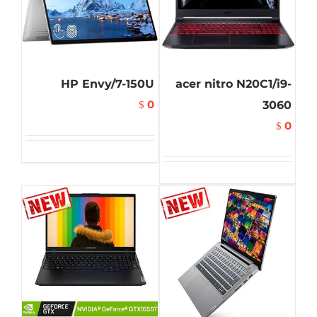
HP Envy/7-150U
acer nitro N20C1/i9-
0
3060
$
0
$