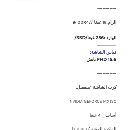
—————-
الرام:16 غيغا //DDR4 🔥
الهارد :256 غيغا/SSD/
————-
قياس الشاشة:
15.6 FHD تاتش
—————–
كرت الشاشة *منفصل:
NVIDIA GEFORCE MX130
أساسي: 4 غيغا
الذاكرة المشتركة:12 غيغا