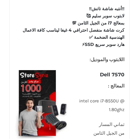
‼️أنتبه شاشة تاتش‼️
لابتوب سوبر سليم 🥰
بمعالج i7 من الجيل الثامن 💯
كرت شاشة منفصل احترافي 4 غيغا ليناسب كافة الاعمال
الهندسية الضخمة ✅️
هارد سوبر سريع SSD⚡️
اللابتوب والموديل:
Dell 7570
المعالج :
intel core i7-8550U @
1.80ghz
ثماني المسار
من الجيل الثامن