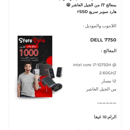
بمعالج i7 من الجيل العاشر 🤩
هارد سوبر سريع SSD⚡
اللابتوب والموديل :
DELL 7750
المعالج :
intel core i7-10750H @
2.60GHZ
12 مسار
من الجيل العاشر
—————-
الرام:16 غيغا