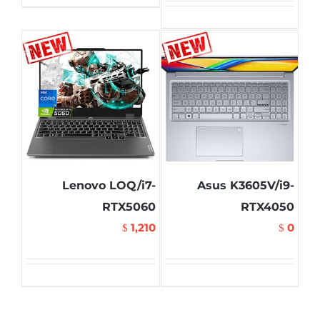
Lenovo LOQ/i7-
Asus K3605V/i9-
RTX5060
RTX4050
1,210
0
$
$