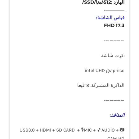
الهارد :512غيغا/SSD/
————-
قياس الشاشة:
17.3 FHD
—————-
:كرت شاشة
intel UHD graphics
الذاكرة المشتركة: 8 غيغا
—————-
المنافذ
:
USB3.0 + HDMI + SD CARD + 🎙️MIC + 🎵AUDIO + 📷
CAM HD