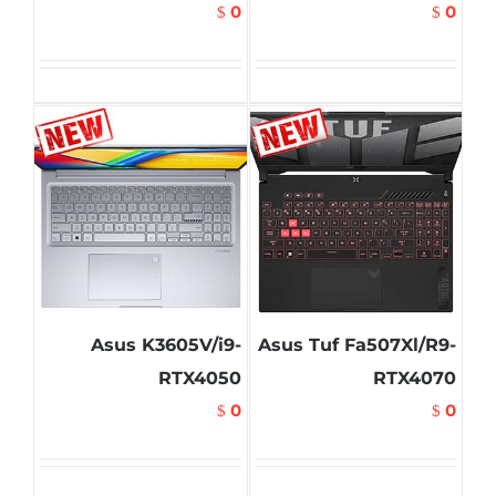
0
0
$
$
Asus K3605V/i9-
Asus Tuf Fa507Xl/R9-
RTX4050
RTX4070
0
0
$
$