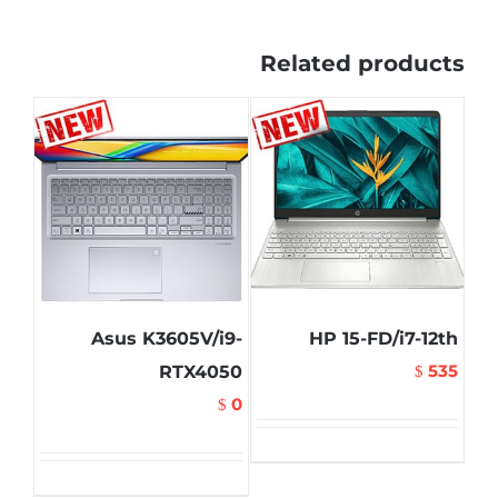
Related products
Asus K3605V/i9-
HP 15-FD/i7-12th
535
RTX4050
$
0
$