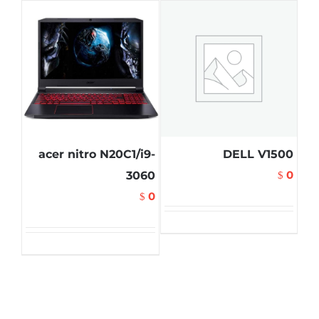
acer nitro N20C1/i9-
DELL V1500
0
3060
$
0
$