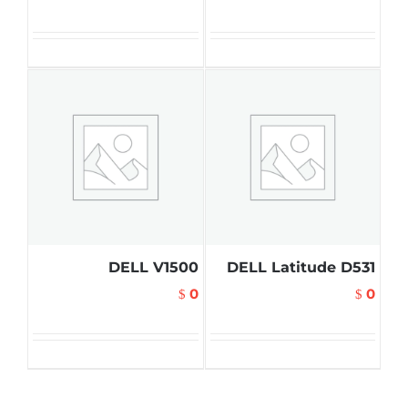
DELL V1500
DELL Latitude D531
0
0
$
$