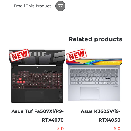
Email This Product
Related products
Asus Tuf Fa507Xl/R9-
Asus K3605V/i9-
RTX4070
RTX4050
0
0
$
$