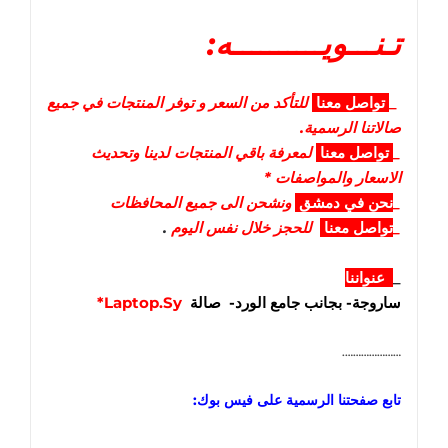
تـنـــويــــــــــه:
_
تواصل
معنا
للتأكد من السعر و توفر المنتجات في جميع
صالاتنا الرسمية.
_
تواصل
معنا
لمعرفة باقي المنتجات لدينا وتحديث
الاسعار والمواصفات *
_
نحن في دمشق
ونشحن الى جميع المحافظات
_
تواصل معنا
للحجز خلال نفس اليوم
.
_
عنواننا
ساروجة- بجانب جامع الورد- صالة
Laptop.Sy*
………………….
تابع صفحتنا الرسمية على فيس بوك: