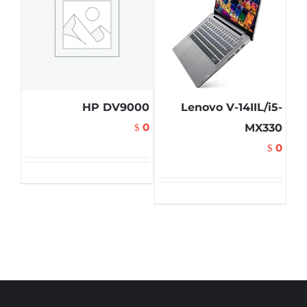
HP DV9000
Lenovo V-14IIL/i5-
0
MX330
$
0
$