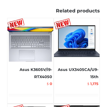
Related products
Asus K3605V/i9-
Asus UX3405CA/U9-
RTX4050
15th
0
1,175
$
$