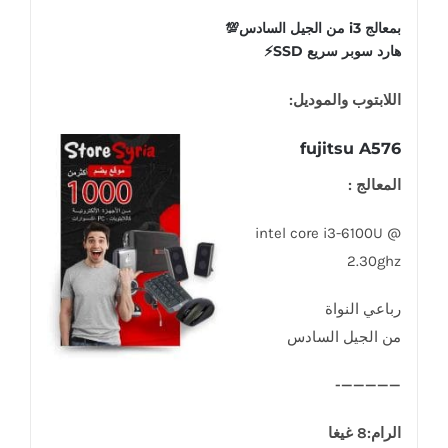
بمعالج i3 من الجيل السادس💯
هارد سوبر سريع SSD⚡️
اللابتوب والموديل:
fujitsu A576
المعالج :
intel core i3-6100U @
2.30ghz
رباعي النواة
من الجيل السادس
—————-
الرام:8 غيغا