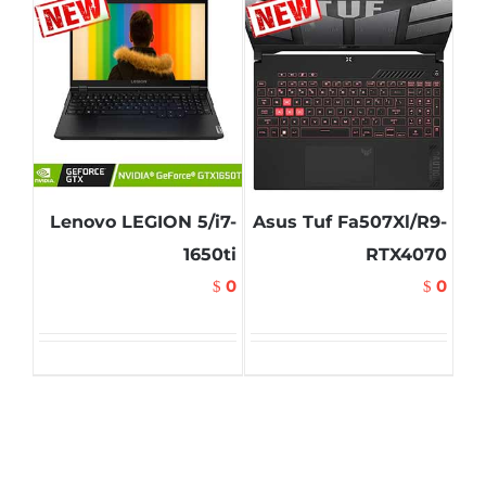
Lenovo LEGION 5/i7-
Asus Tuf Fa507Xl/R9-
1650ti
RTX4070
0
0
$
$