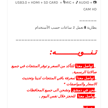
USB3.0 + HDMI + SD CARD + 🎙️MIC + 🎵AUDIO + 📷
CAM HD
____________________________
تـنـــويــــــــــه:
_
تواصل
معنا
للتأكد من السعر و توفر المنتجات في جميع
صالاتنا الرسمية.
_
تواصل
معنا
لمعرفة باقي المنتجات لدينا وتحديث
الاسعار والمواصفات *
_
نحن في دمشق
ونشحن الى جميع المحافظات
_
تواصل معنا
للحجز خلال نفس اليوم
.