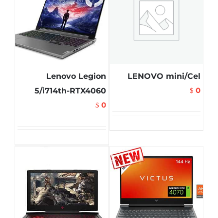
Lenovo Legion
LENOVO mini/Cel
0
5/i714th-RTX4060
$
0
$