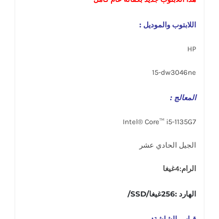
اللابتوب والموديل :
HP
15-dw3046ne
المعالج :
Intel® Core™ i5-1135G7
الجيل الحادي عشر
الرام:4غيغا
الهارد :256غيغا/SSD/
قياس الشاشة: