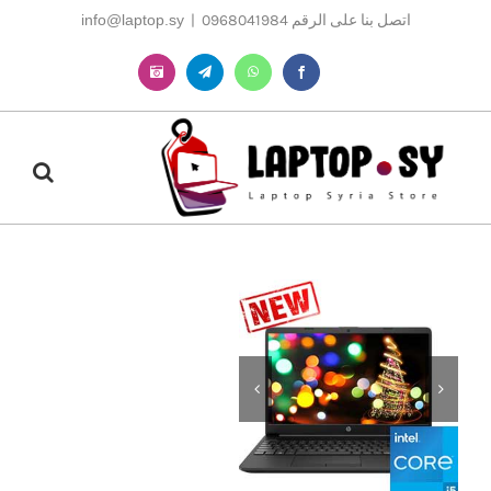
Ski
اتصل بنا على الرقم 0968041984
|
info@laptop.sy
t
conten
Instagram
Telegram
WhatsApp
Facebook