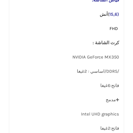
(15,6
)أنش
FHD
كرت الشاشة :
NVIDIA GeForce MX350
/DDR5/اساسي : 2غيغا
فاتح:6غيغا
➕مدمج
Intel UHD graphics
فاتح:2غيغا