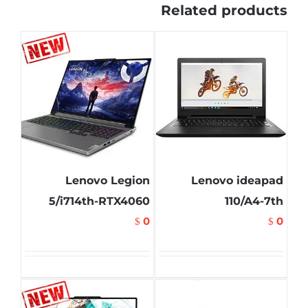
Related products
Lenovo Legion
Lenovo ideapad
5/i714th-RTX4060
110/A4-7th
0
0
$
$