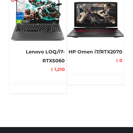
Lenovo LOQ/i7-
HP Omen i7/RTX2070
0
RTX5060
$
1,210
$