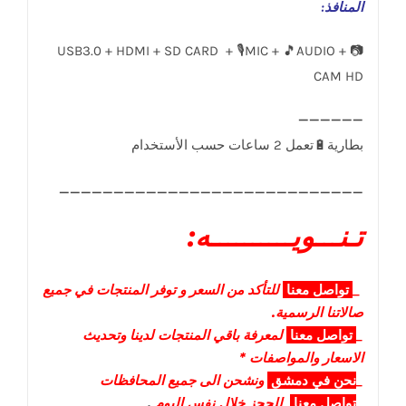
المنافذ
:
USB3.0 + HDMI + SD CARD + 🎙️MIC + 🎵AUDIO + 📷
CAM HD
____________________________
تـنـــويــــــــــه:
_
تواصل
معنا
للتأكد من السعر و توفر المنتجات في جميع
صالاتنا الرسمية.
_
تواصل
معنا
لمعرفة باقي المنتجات لدينا وتحديث
الاسعار والمواصفات *
_
نحن في دمشق
ونشحن الى جميع المحافظات
_
تواصل معنا
للحجز خلال نفس اليوم
.