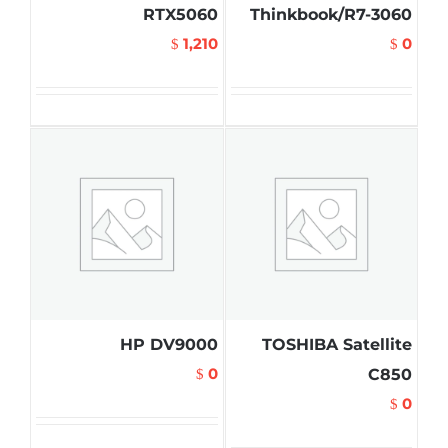
RTX5060
Thinkbook/R7-3060
1,210
0
$
$
HP DV9000
TOSHIBA Satellite
0
C850
$
0
$