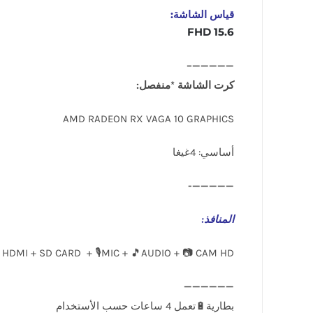
قياس الشاشة:
15.6 FHD
—————–
كرت الشاشة *منفصل:
AMD RADEON RX VAGA 10 GRAPHICS
أساسي: 4غيغا
—————-
المنافذ
:
 HDMI + SD CARD + 🎙️MIC + 🎵AUDIO + 📷 CAM HD