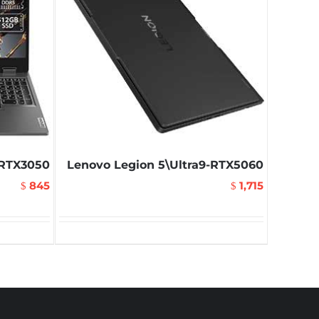
RTX3050
Lenovo Legion 5\Ultra9-RTX5060
845
1,715
$
$