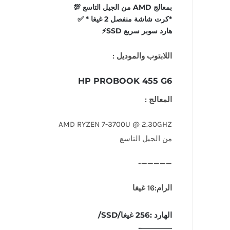
بمعالج AMD من الجيل التاسع 💯
*كرت شاشة منفصل 2 غيغا * ✅️
هارد سوبر سريع SSD⚡️
اللابتوب والموديل :
HP PROBOOK 455 G6
المعالج :
AMD RYZEN 7-3700U @ 2.30GHZ
من الجيل التاسع
—————-
الرام:16 غيغا
الهارد :256 غيغا/SSD/
————-