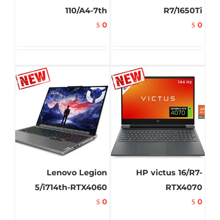
110/A4-7th
R7/1650Ti
0
0
$
$
Lenovo Legion
HP victus 16/R7-
5/i714th-RTX4060
RTX4070
0
0
$
$