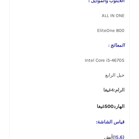
اللابتوب والموديل :
ALL IN ONE
EliteOne 800
المعالج :
Intel Core i5-4670S
جيل الرابع
الرام:4غيغا
الهارد500غيغا
قياس الشاشة:
(15,6
)أنش