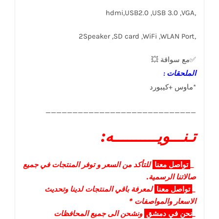
,hdmi,USB2.0 ,USB 3.0 ,VGA
,2Speaker ,SD card ,WiFi ,WLAN Port
✅مع سواقة 💥
الملحقات :
*ماوس +كيبورد
____________________________
تـنـــويــــــــــه:
_
تواصل
معنا
للتأكد من السعر و توفر المنتجات في جميع
صالاتنا الرسمية.
_
تواصل
معنا
لمعرفة باقي المنتجات لدينا وتحديث
الاسعار والمواصفات *
_
نحن في دمشق
ونشحن الى جميع المحافظات