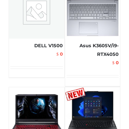
DELL V1500
Asus K3605V/i9-
0
RTX4050
$
0
$