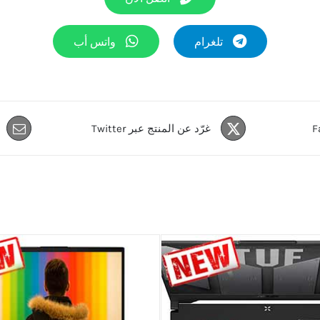
تلغرام
واتس أب
غرّد عن المنتج عبر Twitter