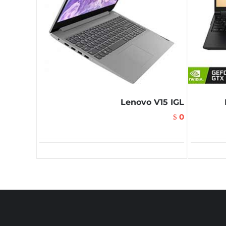
Lenovo V15 IGL
0
$