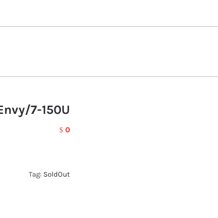
Envy/7-150U
0
$
Tag:
SoldOut