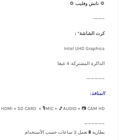
💢 تاتش وفليب 💢
———-
كرت الشاشة* :
Intel UHD Graphics
الذاكرة المشتركة: 4 غيغا
—————-
المنافذ
:
 HDMI + SD CARD + 🎙️MIC + 🎵AUDIO + 📷 CAM HD