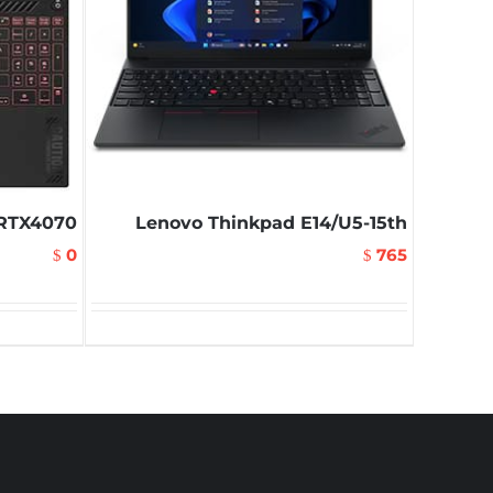
-RTX4070
Lenovo Thinkpad E14/U5-15th
0
765
$
$