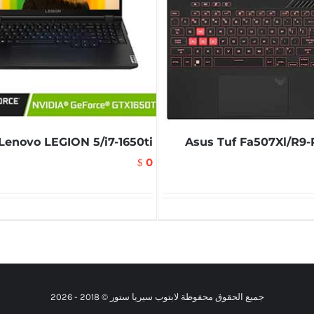
Lenovo LEGION 5/i7-1650ti
Asus Tuf Fa507Xl/R9
0
$
جميع الحقوق محفوظة لابتوب سيريا ستور © 2018 -
2026