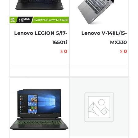
Lenovo LEGION 5/i7-
Lenovo V-14IIL/i5-
1650ti
MX330
0
0
$
$