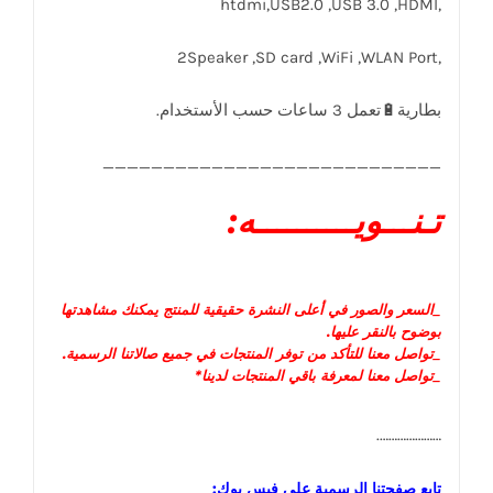
,htdmi,USB2.0 ,USB 3.0 ,HDMI
,2Speaker ,SD card ,WiFi ,WLAN Port
____________________________
تـنـــويــــــــــه:
_السعر و
الصور في أعلى النشرة حقيقية للمنتج يمكنك مشاهدتها
بوضوح بالنقر عليها
.
_تواصل معنا للتأكد من توفر المنتجات في جميع صالاتنا الرسمية.
_تواصل معنا لمعرفة باقي المنتجات لدينا*
………………….
تابع صفحتنا الرسمية على فيس بوك: