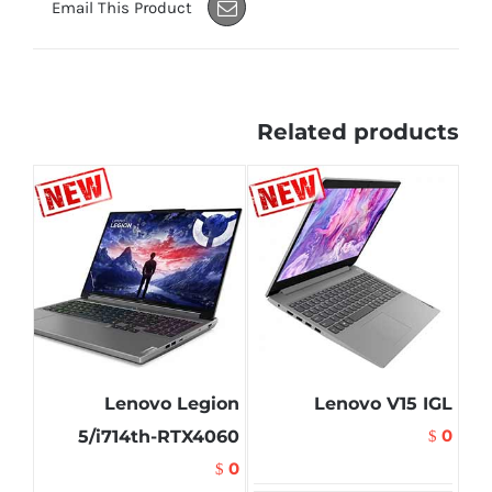
Email This Product
Related products
Lenovo Legion
Lenovo V15 IGL
0
5/i714th-RTX4060
$
0
$