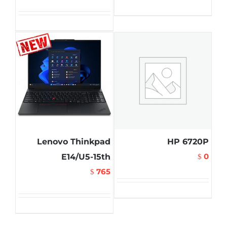
Lenovo Thinkpad
HP 6720P
0
E14/U5-15th
$
765
$