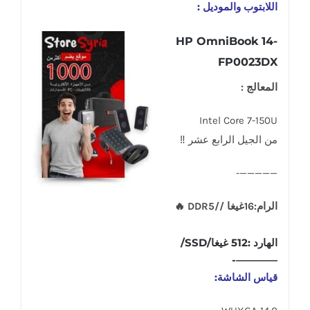
اللابتوب والموديل :
HP OmniBook 14-
FP0023DX
المعالج :
Intel Core 7-150U
من الجيل الرابع عشر ‼
—————-
الرام:16غيغا //DDR5 🔥
الهارد :512 غيغا/SSD/
————-
قياس الشاشة: