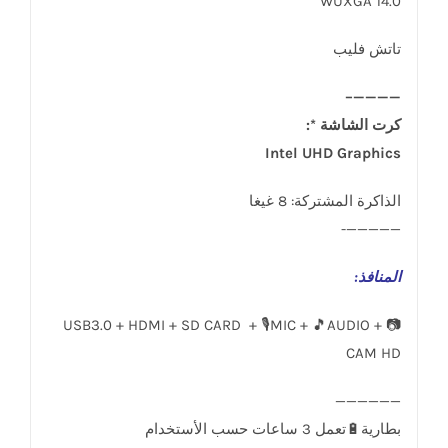
14.0 WUXGA
تاتش فليب
————–
كرت الشاشة *:
Intel UHD Graphics
الذاكرة المشتركة: 8 غيغا
—————-
المنافذ
:
USB3.0 + HDMI + SD CARD + 🎙️MIC + 🎵AUDIO + 📷
CAM HD