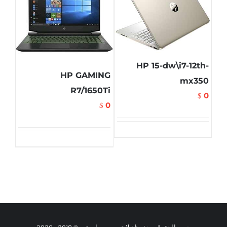
HP 15-dw\i7-12th-
HP GAMING
mx350
R7/1650Ti
0
$
0
$