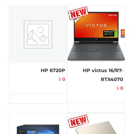
HP 6720P
HP victus 16/R7-
0
RTX4070
$
0
$