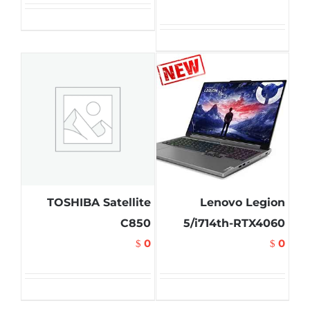
TOSHIBA Satellite
Lenovo Legion
C850
5/i714th-RTX4060
0
0
$
$