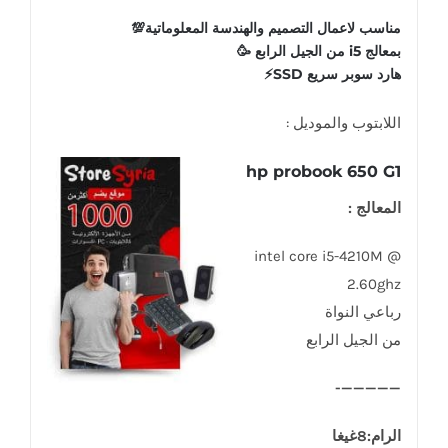
مناسب لاعمال التصميم والهندسة المعلوماتية💯
بمعالج i5 من الجيل الرابع 🥳
هارد سوبر سريع SSD⚡
اللابتوب والموديل :
hp probook 650 G1
المعالج :
intel core i5-4210M @
2.60ghz
رباعي النواة
من الجيل الرابع
—————-
الرام:8غيغا