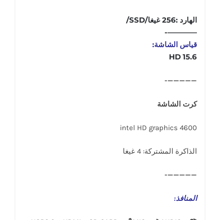
الهارد :256 غيغا/SSD/
————-
قياس الشاشة:
15.6 HD
—————-
كرت الشاشة
intel HD graphics 4600
الذاكرة المشتركة: 4 غيغا
—————-
المنافذ
: