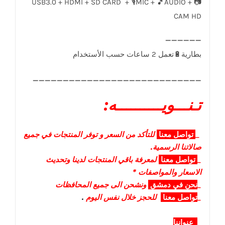
USB3.0 + HDMI + SD CARD + 🎙️MIC + 🎵AUDIO + 📷
CAM HD
____________________________
تـنـــويــــــــــه:
_
تواصل
معنا
للتأكد من السعر و توفر المنتجات في جميع
صالاتنا الرسمية.
_
تواصل
معنا
لمعرفة باقي المنتجات لدينا وتحديث
الاسعار والمواصفات *
_
نحن في دمشق
ونشحن الى جميع المحافظات
_
تواصل معنا
للحجز خلال نفس اليوم
.
_
عنواننا