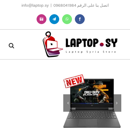
Ski
اتصل بنا على الرقم 0968041984
|
info@laptop.sy
t
conten
Instagram
Telegram
WhatsApp
Facebook