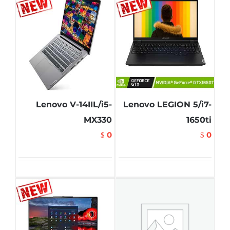
Lenovo V-14IIL/i5-
Lenovo LEGION 5/i7-
MX330
1650ti
0
0
$
$