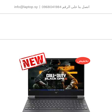
Ski
اتصل بنا على الرقم 0968041984
|
info@laptop.sy
t
conten
تخفيض