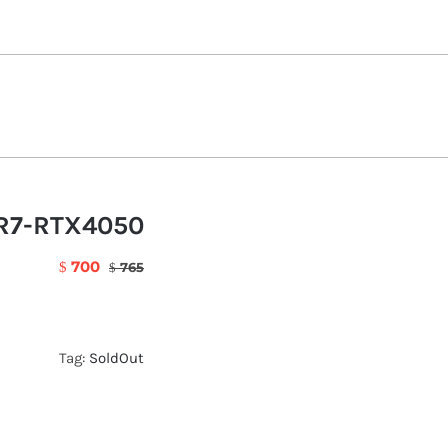
/R7-RTX4050
700
$
765
$
Tag:
SoldOut