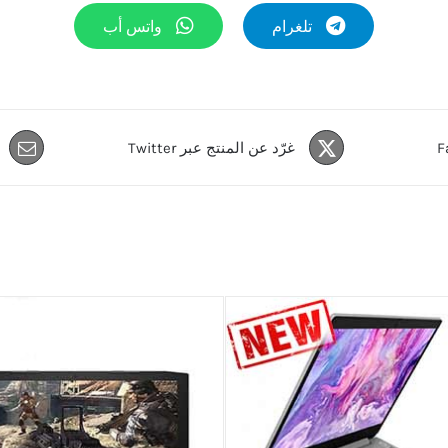
تلغرام
واتس أب
غرّد عن المنتج عبر Twitter