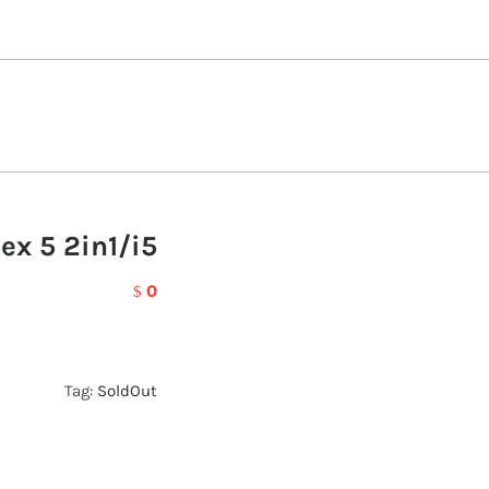
ex 5 2in1/i5
0
$
Tag:
SoldOut