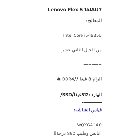
Lenovo Flex 5 14IAU7
المعالج :
Intel Core i5-1235U
من الجيل الثاني عشر
—————-
الرام:8 غيغا //DDR4 🔥
الهارد :512غيغا/SSD/
————-
قياس الشاشة:
14.0 WQXGA
‼️تاتش وفليب 360 درجة‼️