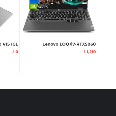
 V15 IGL
Lenovo LOQ/i7-RTX5060
0
1,210
$
$