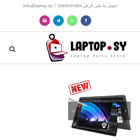
Ski
اتصل بنا على الرقم 0968041984
|
info@laptop.sy
t
conten
Instagram
Telegram
WhatsApp
Facebook