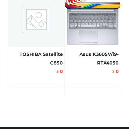
TOSHIBA Satellite
Asus K3605V/i9-
C850
RTX4050
0
0
$
$