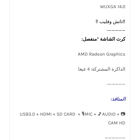
14.0 WUXGA
‼️تاتش وفليب ‼️
—————-
كرت الشاشة *منفصل:
AMD Radeon Graphics
الذاكرة المشتركة: 4 غيغا
—————-
المنافذ
:
USB3.0 + HDMI + SD CARD + 🎙️MIC + 🎵AUDIO + 📷
CAM HD