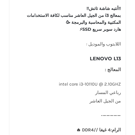
‼️أنتبه شاشة تاتش‼️
بمعالج i3 من الجيل العاشر مناسب لكافة الاستخدامات
المكتبية والمحاسبة والبرمجة 🥳
هارد سوبر سريع SSD⚡️
اللابتوب والموديل :
LENOVO L13
المعالج :
intel core i3-10110U @ 2.10GHZ
رباعي المسار
من الجيل العاشر
—————-
الرام:4 غيغا //DDR4 🔥