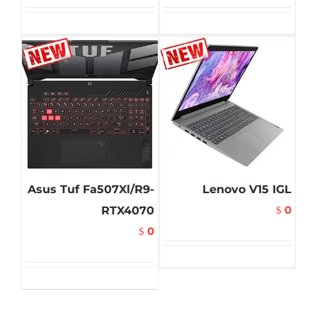
Asus Tuf Fa507Xl/R9-
Lenovo V15 IGL
0
RTX4070
$
0
$