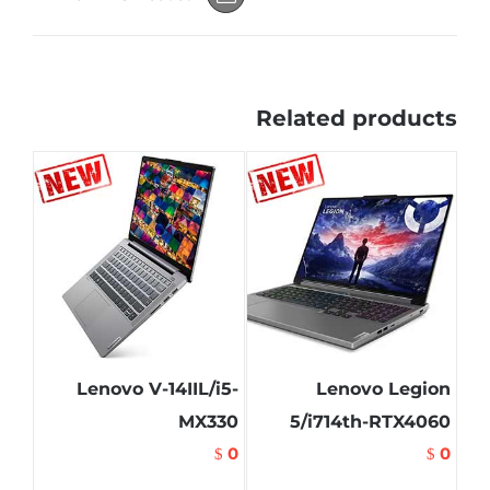
Related products
Lenovo V-14IIL/i5-
Lenovo Legion
MX330
5/i714th-RTX4060
0
0
$
$