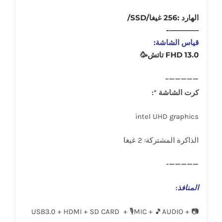
الهارد :256 غيغا/SSD/
————-
قياس الشاشة:
13.0 FHD تاتش🥳
—————–
كرت الشاشة *:
intel UHD graphics
الذاكرة المشتركة: 2 غيغا
—————-
المنافذ
:
USB3.0 + HDMI + SD CARD + 🎙️MIC + 🎵AUDIO + 📷