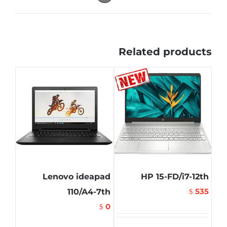
Related products
Lenovo ideapad
HP 15-FD/i7-12th
535
110/A4-7th
$
0
$