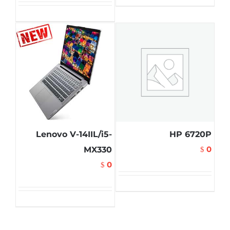
Lenovo V-14IIL/i5-
HP 6720P
0
MX330
$
0
$