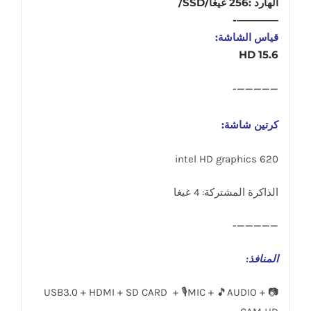
الهارد :256 غيغا/SSD/
————-
قياس الشاشة:
15.6 HD
—————-
كرتين شاشة:
intel HD graphics 620
الذاكرة المشتركة: 4 غيغا
—————-
المنافذ
:
USB3.0 + HDMI + SD CARD + 🎙️MIC + 🎵AUDIO + 📷