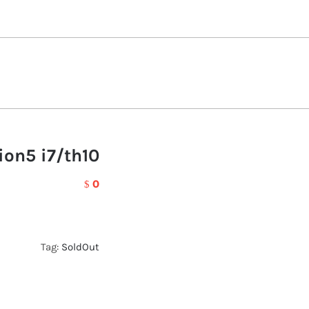
ion5 i7/th10
0
$
Tag:
SoldOut