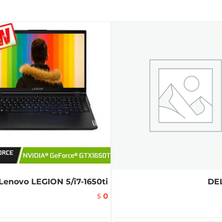
Lenovo LEGION 5/i7-1650ti
DE
0
$