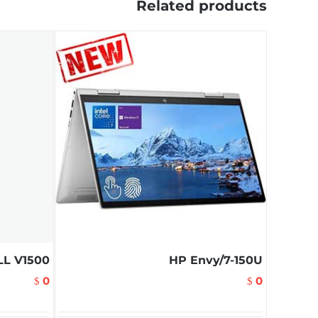
Related products
LL V1500
HP Envy/7-150U
0
0
$
$