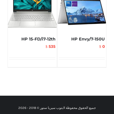
HP 15-FD/i7-12th
HP Envy/7-150U
535
0
$
$
جميع الحقوق محفوظة لابتوب سيريا ستور © 2018 -
2026