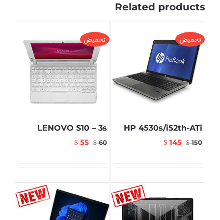
Related products
تخفيض
تخفيض
LENOVO S10 – 3s
HP 4530s/i52th-ATi
55
145
$
60
$
150
$
$