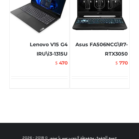
Lenovo V15 G4
Asus FA506NCG\R7-
IRU\i3-1315U
RTX3050
470
770
$
$
جميع الحقوق محفوظة لابتوب سيريا ستور © 2018 -
2026