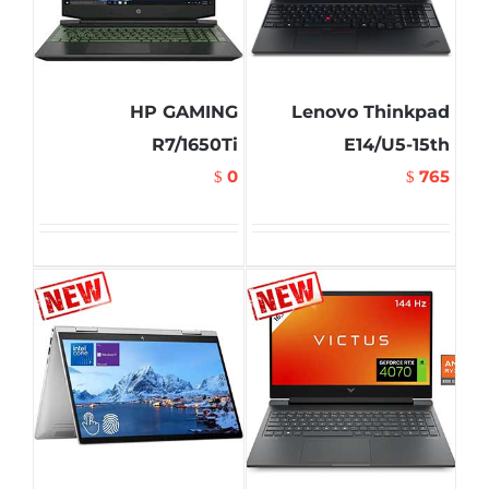
HP GAMING
Lenovo Thinkpad
R7/1650Ti
E14/U5-15th
0
765
$
$