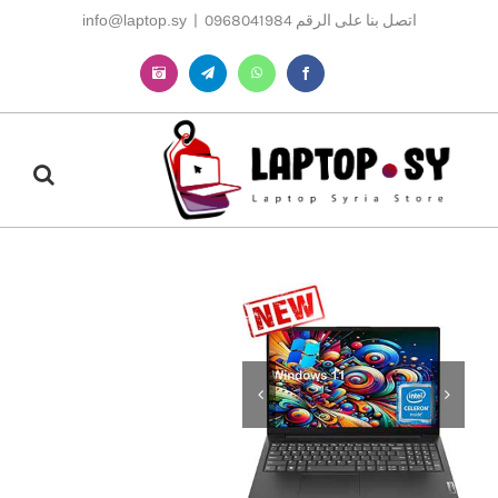
Ski
اتصل بنا على الرقم 0968041984
|
info@laptop.sy
t
conten
Instagram
Telegram
WhatsApp
Facebook