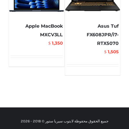
Apple MacBook
Asus Tuf
MXCV3LL
FX608JPR/i7-
1,350
RTX5070
$
1,505
$
جميع الحقوق محفوظة لابتوب سيريا ستور © 2018 -
2026