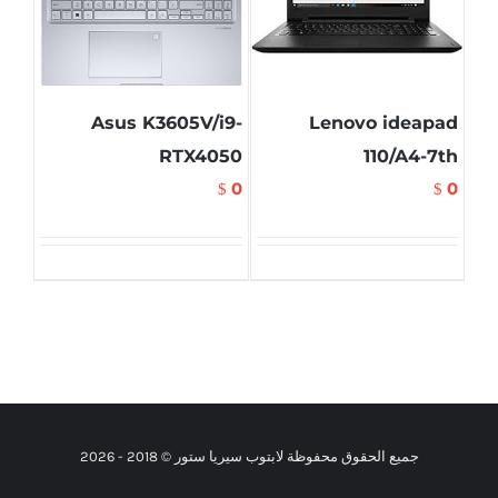
Asus K3605V/i9-
Lenovo ideapad
RTX4050
110/A4-7th
0
0
$
$
جميع الحقوق محفوظة لابتوب سيريا ستور © 2018 -
2026