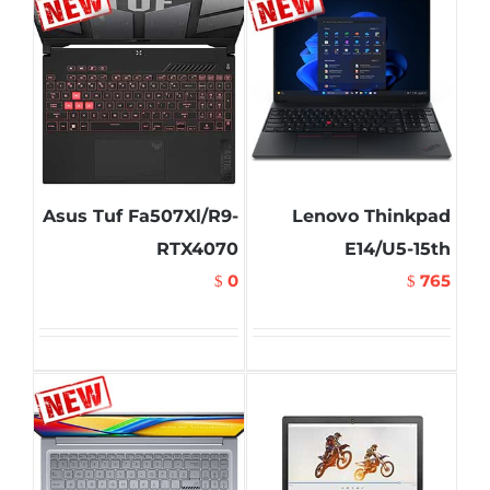
Asus Tuf Fa507Xl/R9-
Lenovo Thinkpad
RTX4070
E14/U5-15th
0
765
$
$