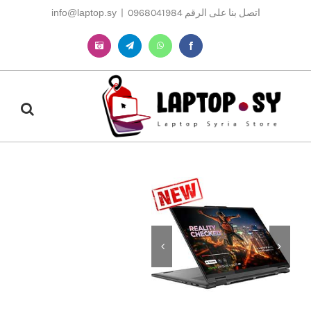
Ski
اتصل بنا على الرقم 0968041984
|
info@laptop.sy
t
conten
Instagram
Telegram
WhatsApp
Facebook