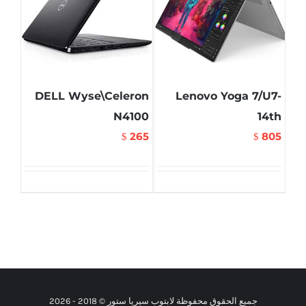
DELL Wyse\Celeron
Lenovo Yoga 7/U7-
N4100
14th
265
805
$
$
جميع الحقوق محفوظة لابتوب سيريا ستور © 2018 -
2026