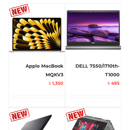
Apple MacBook
DELL 7550/i710th-
MQKV3
T1000
1,350
495
$
$