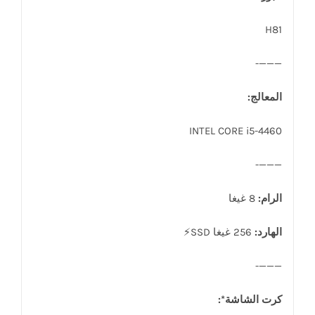
H81
———-
المعالج:
INTEL CORE i5-4460
———-
الرام:
8 غيغا
الهارد:
256 غيغا SSD⚡
———-
كرت الشاشة*: