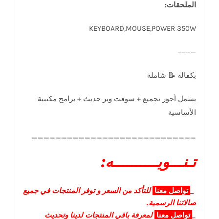
الملحقات:
KEYBOARD,MOUSE,POWER 350W
———-
بكفالة 📝 شاملة
يشمل أجور تجميع + سوفت وير حديث + برامج مكتبية
الأساسية
____________________________
تـنـــويــــــــــه:
_
تواصل
معنا
للتأكد من السعر و توفر المنتجات في جميع
صالاتنا الرسمية.
_
تواصل
معنا
لمعرفة باقي المنتجات لدينا وتحديث