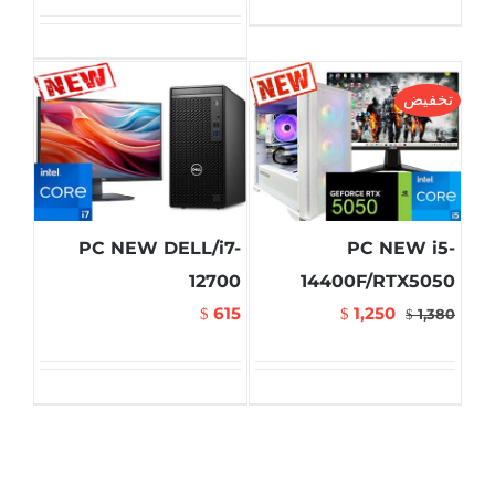
تخفيض
PC NEW DELL/i7-
PC NEW i5-
12700
14400F/RTX5050
615
1,250
$
$
1,380
$