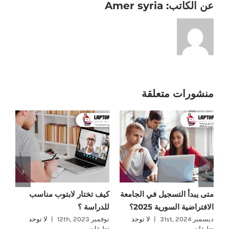
عن الكاتب:
Amer syria
منشورات متعلقة
متى يبدأ التسجيل في الجامعة
كيف تختار لابتوب مناسب
ما
الافتراضية السورية 2025؟
للدراسة ؟
؟
ديسمبر 31st, 2024
|
لا توجد
نوفمبر 12th, 2023
|
لا توجد
نوفمب
تعليقات
تعليقات
تع