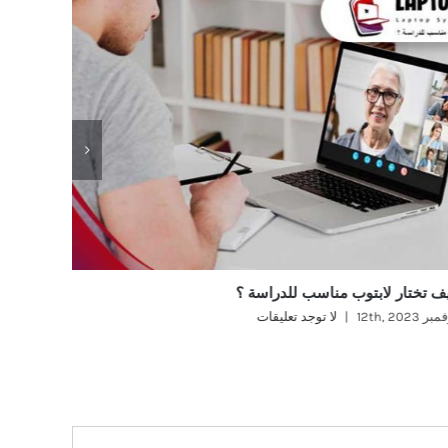
ف تختار لابتوب مناسب للدراسة ؟
ماهو افض
ر 12th, 2023
|
لا توجد تعليقات
نوفمبر 12th, 2023