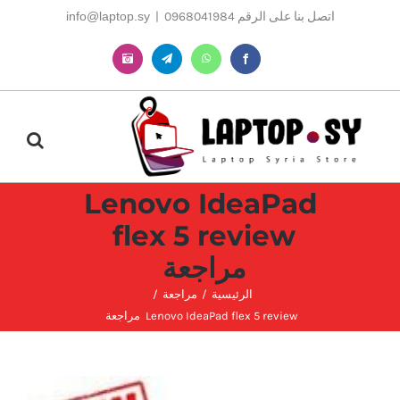
Ski
اتصل بنا على الرقم 0968041984
|
info@laptop.sy
t
conten
Instagram
Telegram
WhatsApp
Facebook
Lenovo IdeaPad
flex 5 review
مراجعة
الرئيسية
مراجعة
Lenovo IdeaPad flex 5 review مراجعة
مشاهدة