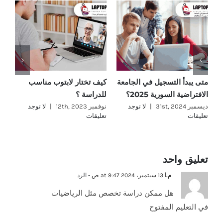
متى يبدأ التسجيل في الجامعة
كيف تختار لابتوب مناسب
ما
الافتراضية السورية 2025؟
للدراسة ؟
؟
ديسمبر 31st, 2024
|
لا توجد
نوفمبر 12th, 2023
|
لا توجد
نوفمب
تعليقات
تعليقات
تع
تعليق واحد
م.ا
13 سبتمبر، 2024 at 9:47 ص
- الرد
هل ممكن دراسة تخصص مثل الرياضيات
في التعليم المفتوح