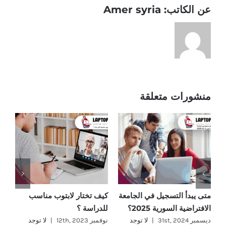
عن الكاتب:
Amer syria
منشورات متعلقة
متى يبدأ التسجيل في الجامعة
كيف تختار لابتوب مناسب
ما
الافتراضية السورية 2025؟
للدراسة ؟
؟
ديسمبر 31st, 2024
|
لا توجد
نوفمبر 12th, 2023
|
لا توجد
نوفمب