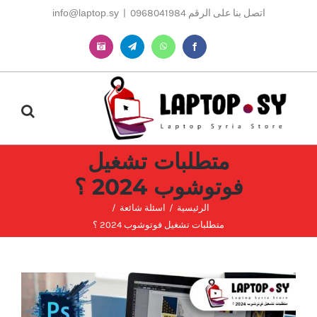
Ski
اتصل بنا على الرقم 0968041984
|
info@laptop.sy
t
conten
Instagram
Telegram
WhatsApp
Facebook
متطلبات تشغيل
فوتوشوب 2024 ؟
الرئيسية
اسئلة شائعة
متطلبات تشغيل فوتوشوب 2024 ؟
مشاهدة
صورة