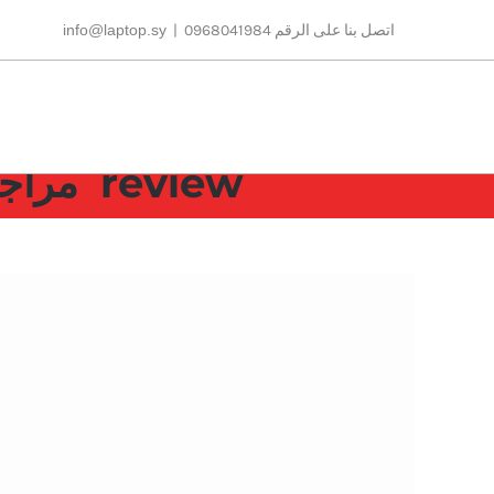
Ski
اتصل بنا على الرقم 0968041984
|
info@laptop.sy
t
conten
review مراجعة Asus Tuf Dash F15review مراجعة
مشاهدة
صورة
أكبر