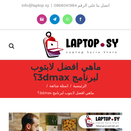
Ski
اتصل بنا على الرقم 0968041984
|
info@laptop.sy
t
conten
Instagram
Telegram
WhatsApp
Facebook
ماهي افضل لابتوب
لبرنامج 3dmax؟
الرئيسية
اسئلة شائعة
ماهي افضل لابتوب لبرنامج 3dmax؟
مشاهدة
صورة