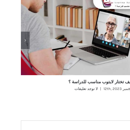
ف تختار لابتوب مناسب للدراسة ؟
ماهو افض
ر 12th, 2023
|
لا توجد تعليقات
نوفمبر 12th, 2023