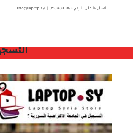
Ski
اتصل بنا على الرقم 0968041984
|
info@laptop.sy
t
conten
التسجي
مشاهدة
صورة
أكبر