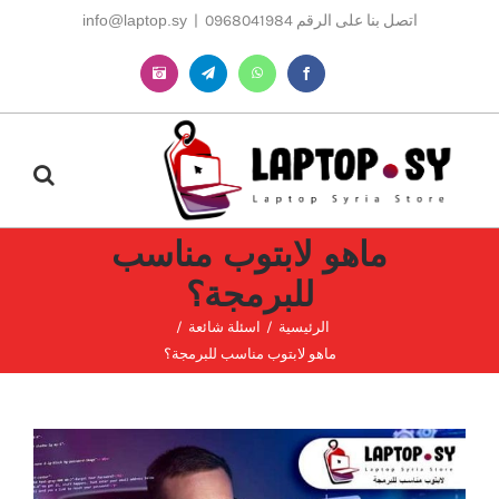
Ski
اتصل بنا على الرقم 0968041984
|
info@laptop.sy
t
conten
Instagram
Telegram
WhatsApp
Facebook
ماهو لابتوب مناسب
للبرمجة؟
الرئيسية
اسئلة شائعة
ماهو لابتوب مناسب للبرمجة؟
مشاهدة
صورة